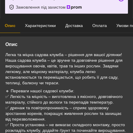
Замовлення під захистом
Опис
Характеристики
Доставка
Оплата
Умови п
Опис
Легка та міцна садова клумба – рішення для вашої ділянки!
Наша садова клумба – це зручне та довговічне рішення для
вирощування овочів, квітів, трав та інших рослин. Завдяки
легкому, але міцному матеріалу, клумба легко
встановлюється та переміщається, що робить її для саду,
теплиці, балкону чи тераси.
🔹 Переваги нашої садової клумби:
✅ Легкість та міцність – виготовлена з якісного, довговічного
матеріалу, стійкого до вологи та перепадів температур.
✅ дренаж та повітропроникність – сприяє здоровому
зростанню коренів, покращує живлення рослин та захищає
від перезволоження.
✅ Проста установка – не вимагає складного монтажу, просто
розкладіть клумбу, додайте ґрунт та починайте вирощування.