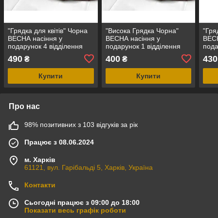
"Грядка для квітів" Чорна
"Висока Грядка Чорна"
"Гря
ВЕСНА насіння у
ВЕСНА насіння у
ВЕСН
подарунок 4 відділення
подарунок 1 відділення
пода
120см
120см
90с
490
400
430
₴
₴
Купити
Купити
Про нас
98% позитивних з 103 відгуків за рік
Працює з 08.06.2024
м. Харків
61121, вул. Гарібальді 5, Харків, Україна
Контакти
Сьогодні працює з 09:00 до 18:00
Показати весь графік роботи