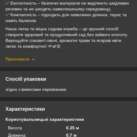
✅ Екологічність – безпечні матеріали не виділяють шкідливих
речовин та не шкодять навколишньому середовищу.
✅ Компактність – підходить для невеликих ділянок, терас та
навіть балконів.
Наша легка та міцна садова клумба – це зручний спосіб
створити здоровий та продуктивний сад без зайвого клопоту.
Вирощуйте соковиті овочі, ароматні трави та яскраві квіти
легко та комфортно! 🌱🌿🌼
Приховати
Спосіб упаковки
згідно з вимогами перевізника
Характеристики
Користувальницькі характеристики
Висота
0.35 м
Довжина:
0.7 м