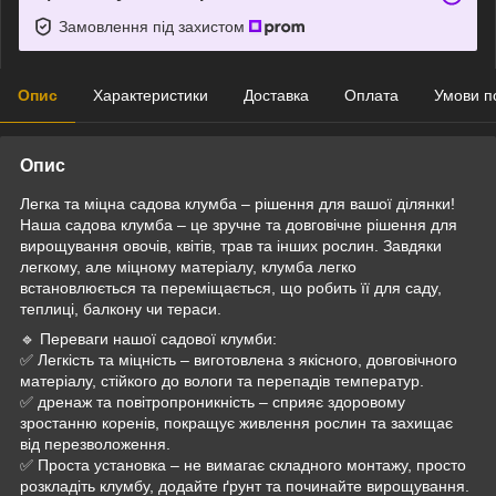
Замовлення під захистом
Опис
Характеристики
Доставка
Оплата
Умови п
Опис
Легка та міцна садова клумба – рішення для вашої ділянки!
Наша садова клумба – це зручне та довговічне рішення для
вирощування овочів, квітів, трав та інших рослин. Завдяки
легкому, але міцному матеріалу, клумба легко
встановлюється та переміщається, що робить її для саду,
теплиці, балкону чи тераси.
🔹 Переваги нашої садової клумби:
✅ Легкість та міцність – виготовлена з якісного, довговічного
матеріалу, стійкого до вологи та перепадів температур.
✅ дренаж та повітропроникність – сприяє здоровому
зростанню коренів, покращує живлення рослин та захищає
від перезволоження.
✅ Проста установка – не вимагає складного монтажу, просто
розкладіть клумбу, додайте ґрунт та починайте вирощування.