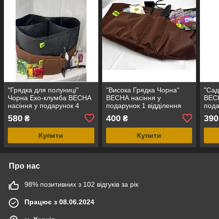
"Грядка для полуниці"
"Висока Грядка Чорна"
"Сад
Чорна Еко-клумба ВЕСНА
ВЕСНА насіння у
ВЕСН
насіння у подарунок 4
подарунок 1 відділення
пода
відділення 160см
120см
70с
580
400
390
₴
₴
Купити
Купити
Про нас
98% позитивних з 102 відгуків за рік
Працює з 08.06.2024