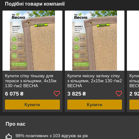
Подібні товари компанії
Купити сітку тіньову для
Купити якісну затінку сітку
Купи
тераси з кільцями, 4х15м
з кільцями, 2х15м 130 г\м2
кіль
130 г\м2 ВЕСНА
ВЕСНА
ВЕС
6 075
3 825
2 9
₴
₴
Купити
Купити
Про нас
98% позитивних з 103 відгуків за рік