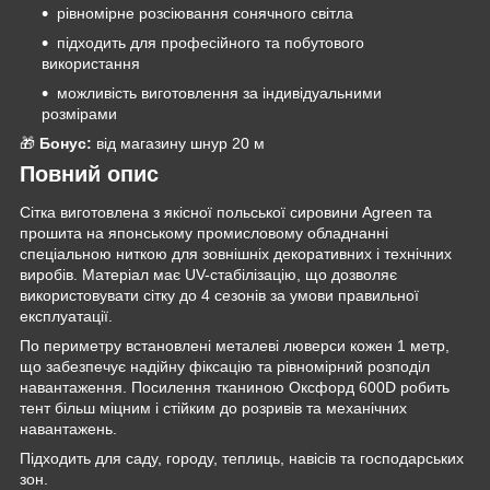
рівномірне розсіювання сонячного світла
підходить для професійного та побутового
використання
можливість виготовлення за індивідуальними
розмірами
🎁
Бонус:
від магазину шнур 20 м
Повний опис
Сітка виготовлена з якісної польської сировини Agreen та
прошита на японському промисловому обладнанні
спеціальною ниткою для зовнішніх декоративних і технічних
виробів. Матеріал має UV-стабілізацію, що дозволяє
використовувати сітку до 4 сезонів за умови правильної
експлуатації.
По периметру встановлені металеві люверси кожен 1 метр,
що забезпечує надійну фіксацію та рівномірний розподіл
навантаження. Посилення тканиною Оксфорд 600D робить
тент більш міцним і стійким до розривів та механічних
навантажень.
Підходить для саду, городу, теплиць, навісів та господарських
зон.