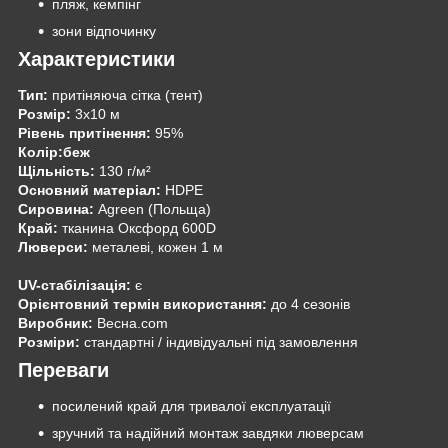
пляж, кемпінг
зони відпочинку
Характеристики
Тип:
притіняюча сітка (тент)
Розмір:
3х10 м
Рівень притінення:
95%
Колір:беж
Щільність:
130 г/м²
Основний матеріал:
HDPE
Сировина:
Agreen (Польща)
Край:
тканина Оксфорд 600D
Люверси:
металеві, кожен 1 м
UV-стабілізація:
є
Орієнтовний термін використання:
до 4 сезонів
Виробник:
Весна.com
Розміри:
стандартні / індивідуальні під замовлення
Переваги
посилений край для тривалої експлуатації
зручний та надійний монтаж завдяки люверсам