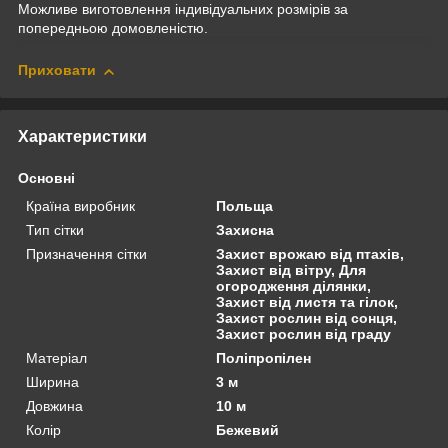
Можливе виготовлення індивідуальних розмірів за
попередньою домовленістю.
Приховати
Характеристики
Основні
Країна виробник
Польща
Тип сітки
Захисна
Призначення сітки
Захист врожаю від птахів,
Захист від вітру, Для
огородження ділянки,
Захист від листя та гілок,
Захист рослин від сонця,
Захист рослин від граду
Матеріал
Поліпропілен
Ширина
3 м
Довжина
10 м
Колір
Бежевий