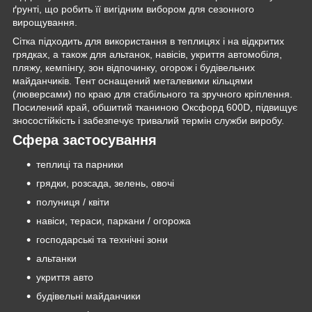
ґрунті, що робить її вигідним вибором для сезонного
вирощування.
Сітка підходить для використання в теплицях і на відкритих
грядках, а також для альтанок, навісів, укриття автомобіля,
пляжу, кемпінгу, зон відпочинку, огорож і будівельних
майданчиків. Тент оснащений металевими кільцями
(люверсами) по краю для стабільного та зручного кріплення.
Посилений край, обшитий тканиною Оксфорд 600D, підвищує
зносостійкість і забезпечує тривалий термін служби виробу.
Сфера застосування
теплиці та парники
грядки, розсада, зелень, овочі
полуниця / квіти
навіси, тераси, паркани / огорожа
господарські та технічні зони
альтанки
укриття авто
будівельні майданчики