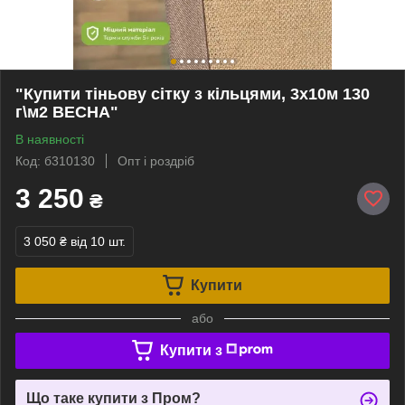
"Купити тіньову сітку з кільцями, 3х10м 130
г\м2 ВЕСНА"
В наявності
Код: б310130
Опт і роздріб
3 250
₴
3 050 ₴
від 10 шт.
Купити
або
Купити з
Що таке купити з Пром?