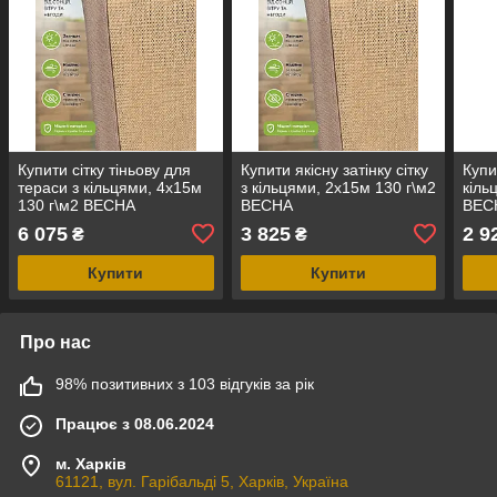
Купити сітку тіньову для
Купити якісну затінку сітку
Купи
тераси з кільцями, 4х15м
з кільцями, 2х15м 130 г\м2
кіль
130 г\м2 ВЕСНА
ВЕСНА
ВЕС
6 075
3 825
2 9
₴
₴
Купити
Купити
Про нас
98% позитивних з 103 відгуків за рік
Працює з 08.06.2024
м. Харків
61121, вул. Гарібальді 5, Харків, Україна