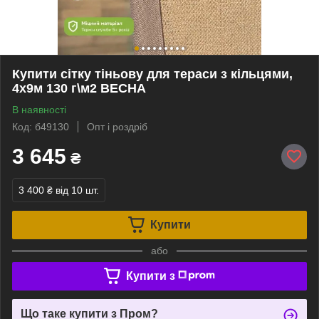
Купити сітку тіньову для тераси з кільцями,
4х9м 130 г\м2 ВЕСНА
В наявності
Код: б49130
Опт і роздріб
3 645
₴
3 400 ₴
від 10 шт.
Купити
або
Купити з
Що таке купити з Пром?