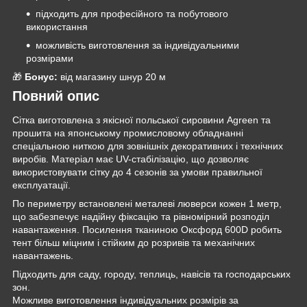
підходить для професійного та побутового
використання
можливість виготовлення за індивідуальними
розмірами
🎁
Бонус:
від магазину шнур 20 м
Повний опис
Сітка виготовлена з якісної польської сировини Agreen та
прошита на японському промисловому обладнанні
спеціальною ниткою для зовнішніх декоративних і технічних
виробів. Матеріал має UV-стабілізацію, що дозволяє
використовувати сітку до 4 сезонів за умови правильної
експлуатації.
По периметру встановлені металеві люверси кожен 1 метр,
що забезпечує надійну фіксацію та рівномірний розподіл
навантаження. Посилення тканиною Оксфорд 600D робить
тент більш міцним і стійким до розривів та механічних
навантажень.
Підходить для саду, городу, теплиць, навісів та господарських
зон.
Можливе виготовлення індивідуальних розмірів за