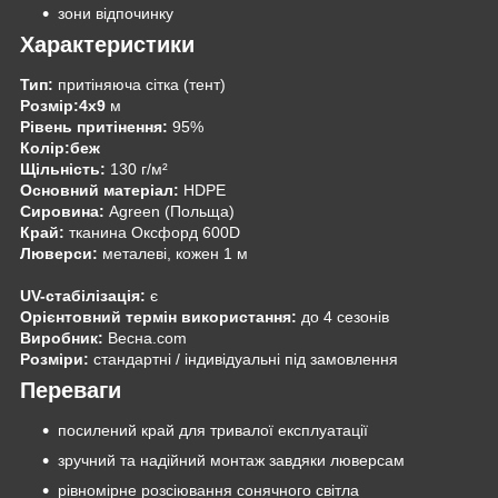
зони відпочинку
Характеристики
Тип:
притіняюча сітка (тент)
Розмір:4х9
м
Рівень притінення:
95%
Колір:беж
Щільність:
130 г/м²
Основний матеріал:
HDPE
Сировина:
Agreen (Польща)
Край:
тканина Оксфорд 600D
Люверси:
металеві, кожен 1 м
UV-стабілізація:
є
Орієнтовний термін використання:
до 4 сезонів
Виробник:
Весна.com
Розміри:
стандартні / індивідуальні під замовлення
Переваги
посилений край для тривалої експлуатації
зручний та надійний монтаж завдяки люверсам
рівномірне розсіювання сонячного світла