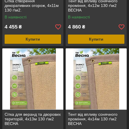
Сітка створення
Тент від впливу сонячного
декоративних огорож, 4х11м
проміння, 4х12м 130 г\м2
130 г\м2.
ВЕСНА
В наявності
В наявності
4 455
4 860
₴
₴
Купити
Купити
Сітка для веранд та дворових
Тент від впливу сонячного
територій, 4х13м 130 г\м2
проміння, 4х14м 130 г\м2
ВЕСНА
ВЕСНА