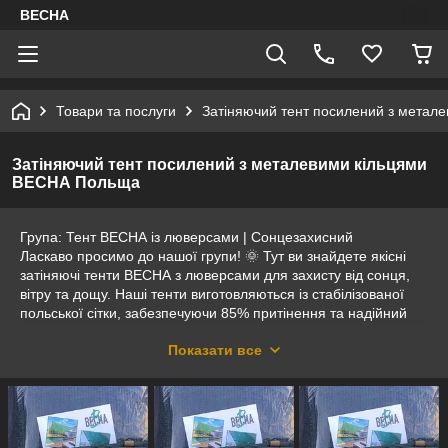
ВЕСНА
Товари та послуги
Затіняючий тент посилений з метал
Затіняючий тент посилений з металевими кільцями
ВЕСНА Польща
Група: Тент ВЕСНА із люверсами | Сонцезахисний
Ласкаво просимо до нашої групи! 🌞 Тут ви знайдете якісні
затіняючі тенти ВЕСНА з люверсами для захисту від сонця,
вітру та дощу. Наші тенти виготовляються із стабілізованої
польської сітки, забезпечуючи 85% притінення та надійний
захист рослин, території, альтанок та тварин.
Показати все
Що ми пропонуємо?
✅ Сонцезахисні тенти ВЕСНА – щільні, міцні та довговічні.
✅ Металеві люверси для зручного кріплення.
✅ Широкий вибір розмірів – стандартні та індивідуальні на
замовлення.