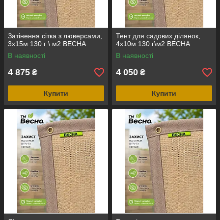
Затінення сітка з люверсами,
Тент для садових ділянок,
3х15м 130 г \ м2 ВЕСНА
4х10м 130 г\м2 ВЕСНА
В наявності
В наявності
4 875
4 050
₴
₴
Купити
Купити