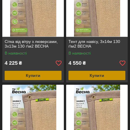
Сітка від вітру з люверсами,
Тент для навісу, 3х14м 130
3х13м 130 г\м2 ВЕСНА
г\м2 ВЕСНА
В наявності
В наявності
4 225
4 550
₴
₴
Купити
Купити