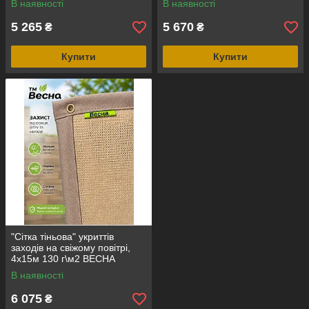
В наявності
В наявності
5 265
5 670
₴
₴
Купити
Купити
"Сітка тіньова" укриттів
заходів на свіжому повітрі,
4х15м 130 г\м2 ВЕСНА
В наявності
6 075
₴