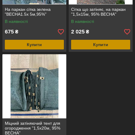
На паркан сітка зелена
Сітка що затіняє, на паркан
"ВЕСНА1.5х 5м,95%"
"1,5x15м, 95% ВЕСНА"
В наявності
В наявності
675
2 025
₴
₴
Купити
Купити
Міцний затіняючий тент для
огородження "1,5x20м, 95%
ВЕСНА"