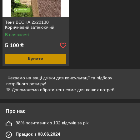
🔹 Для захисту рослин від перегріву та палючого сонця.
🔹 На дачі, у саду, на будівництві та в кемпінгах.
🔹 Для облаштування навісів, укриттів для авто та тварин.
Тент ВЕСНА 2х20130
Коричневий затінюючий
В наявності
5 100
₴
Купити
Чекаємо на ващі дзівки для консультації та підбору
потрібного розміру!
💚 Допоможемо обрати тент саме для ваших потреб.
Про нас
98% позитивних з 102 відгуків за рік
Працює з 08.06.2024