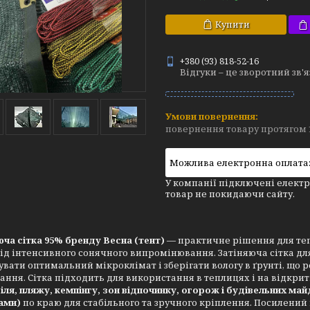
Купити
+380 (93) 818-52-16
Відгуки – це зворотний зв'
повернення товару протягом 
У компанії підключені електр
товар не покидаючи сайту.
ча сітка 95% бренду Весна (тент)
— практичне рішення для тепл
ід інтенсивного сонячного випромінювання. Затіняюча сітка д
вати оптимальний мікроклімат і зберігати вологу в ґрунті, що 
ння. Сітка підходить для використання в теплицях і на відкрит
ля, пляжу, кемпінгу, зон відпочинку, огорож і будівельних
май
ами)
по краю для стабільного та зручного кріплення. Посилений