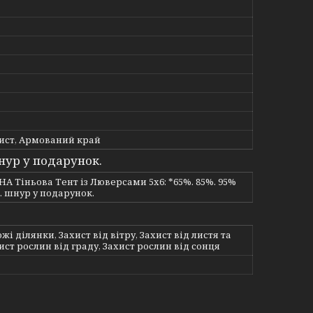
ист, Армований край
нур у подарунок.
НА Тіньова Тент із Люверсами 5х6: *65%. 85%. 95%
. шнур у подарунок.
жі ділянки, Захист від вітру, Захист від листя та
хист рослин від граду, Захист рослин від сонця