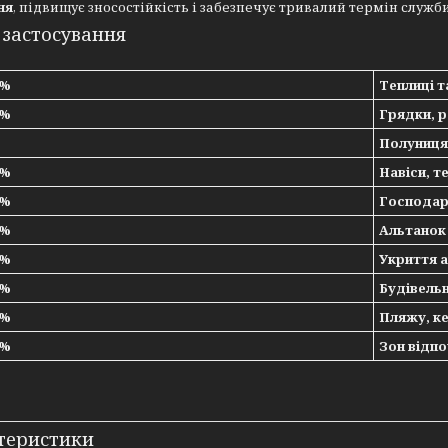
ня
, підвищує зносостійкість і забезпечує тривалий термін служб
 застосування
5%
Теплиці т
5%
Грядки, р
Полуниця 
5%
Навіси, т
5%
Господарс
5%
Альтанок
5%
Укриття 
5%
Будівель
5%
Пляжу, к
5%
Зон відп
теристики