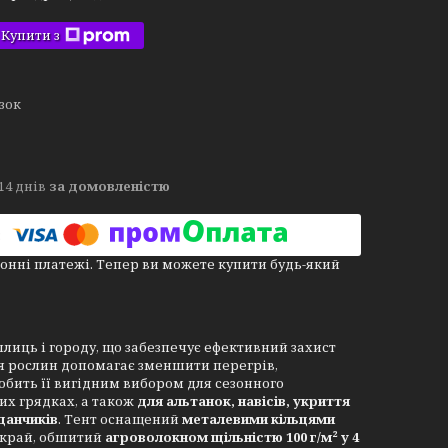
Купити з
язок
14 днів
за домовленістю
онні платежі. Тепер ви можете купити будь-який
иць і городу, що забезпечує ефективний захист
ля рослин допомагає зменшити перегрів,
робить її вигідним вибором для сезонного
их грядках, а також
для альтанок, навісів, укриття
данчиків
. Тент оснащений
металевими кільцями
 край, обшитий
агроволокном щільністю 100 г/м² у 4