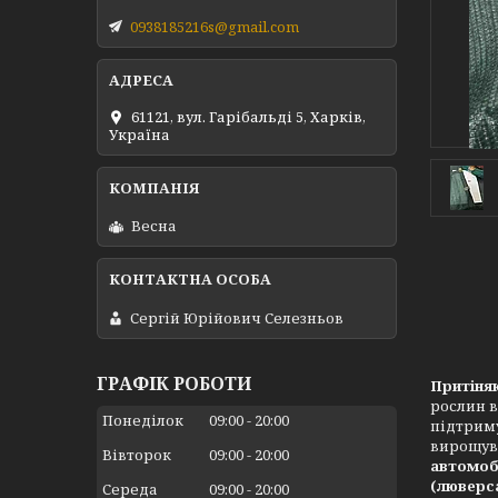
0938185216s@gmail.com
61121, вул. Гарібальді 5, Харків,
Україна
Весна
Сергій Юрійович Селезньов
ГРАФІК РОБОТИ
Притіняю
рослин в
Понеділок
09:00
20:00
підтриму
вирощува
Вівторок
09:00
20:00
автомобі
(люверс
Середа
09:00
20:00