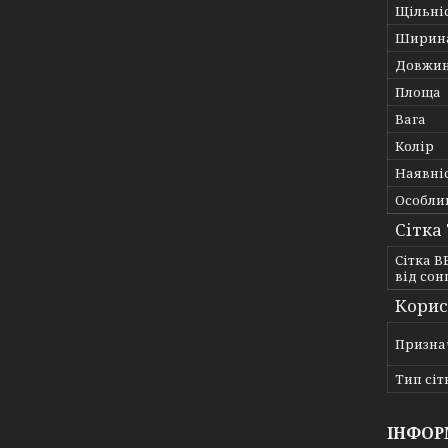
Щільні
Ширин
Довжи
Площа
Вага
Колір
Наявні
Особли
Сітка
Сітка В
від сон
Корис
Призна
Тип сіт
ІНФОР