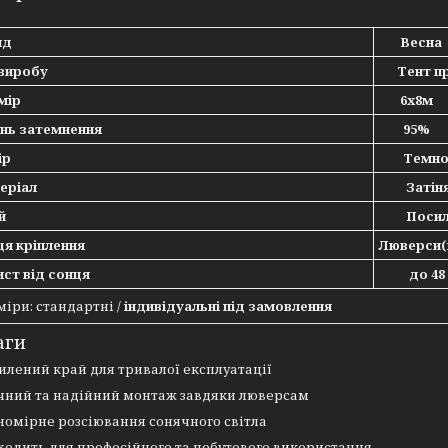
нд
Весна
виробу
Тент пр
мір
6х8м
нь затемнення
95%
ір
Темно-
еріал
Затіняю
й
Посиле
я кріплення
Люверси(
ст від сонця
до 48 м
міри: стандартні /
індивідуальні під замовлення
аги
илений край для тривалої експлуатації
чний та надійний монтаж завдяки люверсам
номірне розсіювання сонячного світла
ходить для професійного та побутового використання