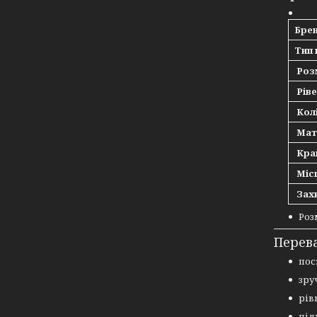
Бре
Тип 
Роз
Ріве
Кол
Мат
Кра
Місц
Захи
Роз
Перев
пос
зру
рів
під