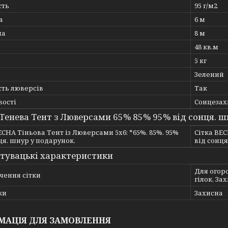
сть
95 г/м2
а
6 м
на
8 м
48 кв.м
5 кг
Зелений
сть люверсів
Так
вості
Сонцезах
 Тенева Тент з Люверсами 65% 85% 95% від сонця. ш
ЕСНА Тіньова Тент із Люверсами 5х6: *65%. 85%. 95%
Сітка ВЕС
ця. шнур у подарунок.
від сонця
тувацькі характеристики
Для огоро
чення сітки
гілок, За
ки
Захисна
МАЦІЯ ДЛЯ ЗАМОВЛЕННЯ