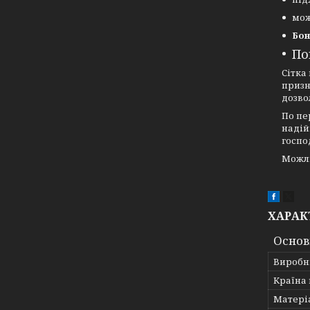
мож
Бон
По
Сітка
призн
дозво
По пе
надій
госпо
Можл
ХАРАК
Основ
Виробн
Країна
Матері