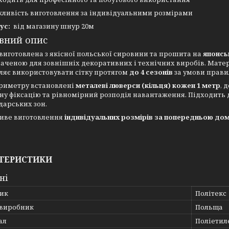
ливість виготовлення за індивідуальними розмірами
ус:
від магазину шнур 20м
вний опис
 виготовлена з якісної польської сировини та прошита на
японсь
аченою для зовнішніх декоративних і технічних виробів. Мате
ляє використовувати сітку протягом
до 4 сезонів
за умови правил
риметру встановлені
металеві люверси (кільця) кожен 1 метр
, 
ну фіксацію та рівномірний розподіл навантаження. Підходить дл
дарських зон.
иве виготовлення
індивідуальних розмірів за попередньою до
ТЕРИСТИКИ
ні
ик
Політекс
 виробник
Польща
ал
Поліетил