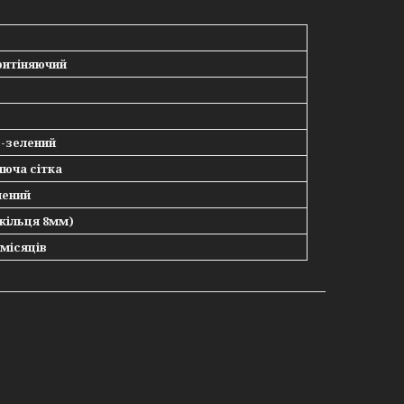
итіняючий
зелений
ча сітка
ний
кільця 8мм)
ісяців