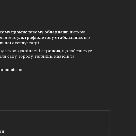
кому промисловому обладнанні
ниткою,
ріал має
ультрафіолетову стабілізацію
, що
ьної експлуатації.
додатково укріплені
стропою
, що забезпечує
я саду, городу, теплиць, навісів та
мовленістю
.
ен