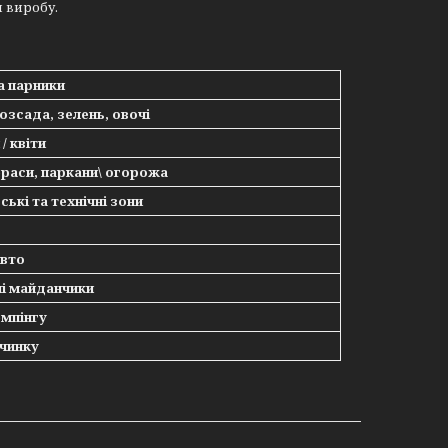
и виробу.
а парники
озсада, зелень, овочі
/ квіти
ераси, паркани\ огорожа
ькі та технічні зони
авто
ні майданчики
емпінгу
очинку