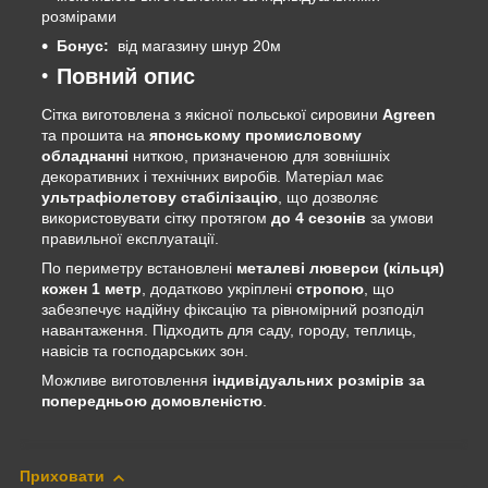
розмірами
Бонус:
від магазину шнур 20м
Повний опис
Сітка виготовлена з якісної польської сировини
Agreen
та прошита на
японському промисловому
обладнанні
ниткою, призначеною для зовнішніх
декоративних і технічних виробів. Матеріал має
ультрафіолетову стабілізацію
, що дозволяє
використовувати сітку протягом
до 4 сезонів
за умови
правильної експлуатації.
По периметру встановлені
металеві люверси (кільця)
кожен 1 метр
, додатково укріплені
стропою
, що
забезпечує надійну фіксацію та рівномірний розподіл
навантаження. Підходить для саду, городу, теплиць,
навісів та господарських зон.
Можливе виготовлення
індивідуальних розмірів за
попередньою домовленістю
.
Приховати