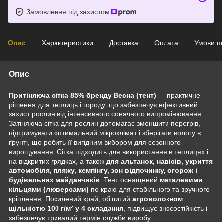
Замовлення під захистом
Опис
Характеристики
Доставка
Оплата
Умови п
Опис
Притіняюча сітка 85% бренду Весна (тент)
— практичне
рішення для теплиць і городу, що забезпечує ефективний
захист рослин від інтенсивного сонячного випромінювання.
Затіняюча сітка для рослин допомагає зменшити перегрів,
підтримувати оптимальний мікроклімат і зберігати вологу в
ґрунті, що робить її вигідним вибором для сезонного
вирощування. Сітка підходить для використання в теплицях і
на відкритих грядках, а також
для альтанок, навісів, укриття
автомобіля, пляжу, кемпінгу, зон відпочинку, огорож і
будівельних
майданчиків
. Тент оснащений
металевими
кільцями (люверсами)
по краю для стабільного та зручного
кріплення. Посилений край, обшитий
агроволокном
щільністю 100 г/м² у 4 складання
, підвищує зносостійкість і
забезпечує тривалий термін служби виробу.