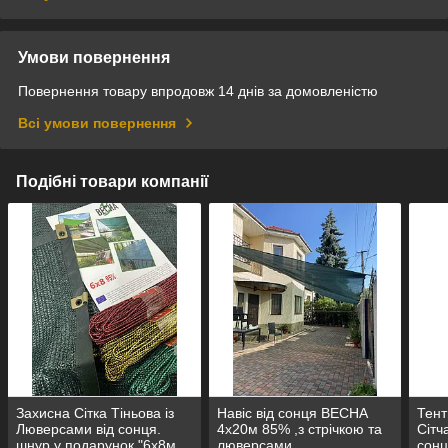
Умови повернення
Повернення товару впродовж 14 днів за домовленістю
Всі умови повернення
Подібні товари компанії
Захисна Сітка Тіньова із
Навіс від сонця ВЕСНА
Тен
Люверсами від сонця.
4х20м 85% ,з стрічкою та
Сітч
шнур у подарунок "6х8м.
люверсами,
сонц