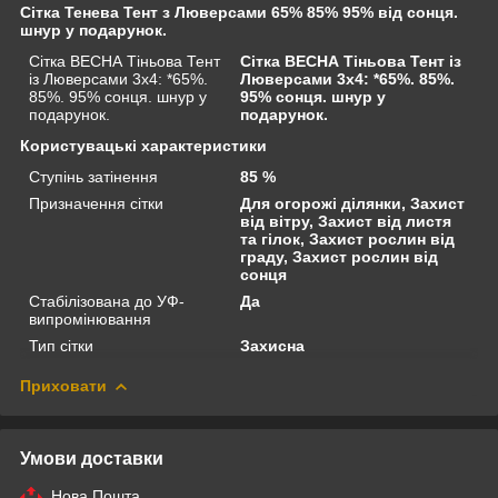
Сітка Тенева Тент з Люверсами 65% 85% 95% від сонця.
шнур у подарунок.
Сітка ВЕСНА Тіньова Тент
Сітка ВЕСНА Тіньова Тент із
із Люверсами 3х4: *65%.
Люверсами 3х4: *65%. 85%.
85%. 95% сонця. шнур у
95% сонця. шнур у
подарунок.
подарунок.
Користувацькі характеристики
Ступінь затінення
85 %
Призначення сітки
Для огорожі ділянки, Захист
від вітру, Захист від листя
та гілок, Захист рослин від
граду, Захист рослин від
сонця
Стабілізована до УФ-
Да
випромінювання
Тип сітки
Захисна
Приховати
Умови доставки
Нова Пошта