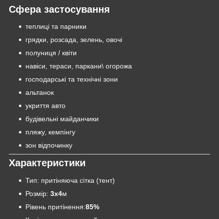
Сфера застосування
теплиці та парники
грядки, розсада, зелень, овочі
полуниця / квіти
навіси, тераси, паркани\ огорожа
господарські та технічні зони
альтанок
укриття авто
будівельні майданчики
пляжу, кемпінгу
зон відпочинку
Характеристики
Тип: притіняюча сітка (тент)
Розмір:
3х4
м
Рівень притінення:
85
%