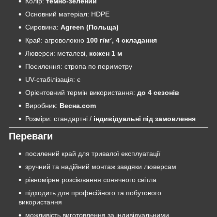
Колір:
темно-зелений
Основний матеріал: HDPE
Сировина:
Agreen (Польща)
Край: агроволокно
100 г/м², 4 складання
Люверси: металеві,
кожен 1 м
Посилення: стропа по периметру
UV-стабілізація: є
Орієнтовний термін використання:
до 4 сезонів
Виробник:
Весна.com
Розміри: стандартні /
індивідуальні під замовлення
Переваги
посилений край для тривалої експлуатації
зручний та надійний монтаж завдяки люверсам
рівномірне розсіювання сонячного світла
підходить для професійного та побутового
використання
можливість виготовлення за індивідуальними