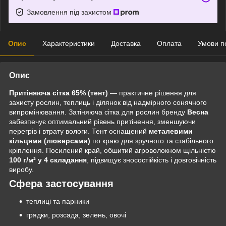
Замовлення під захистом
Опис
Характеристики
Доставка
Оплата
Умови п
Опис
Притіняюча сітка 65% (тент)
— практичне рішення для
захисту рослин, теплиць і ділянок від надмірного сонячного
випромінювання. Затіняюча сітка для рослин бренду
Весна
забезпечує оптимальний рівень притінення, зменшуючи
перегрів і втрату вологи. Тент оснащений
металевими
кільцями (люверсами)
по краю для зручного та стабільного
кріплення. Посилений край, обшитий агроволокном щільністю
100 г/м² у 4 складання
, підвищує зносостійкість і довговічність
виробу.
Сфера застосування
теплиці та парники
грядки, розсада, зелень, овочі