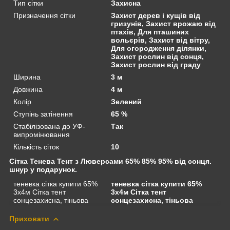
Тип сітки
Захисна
Призначення сітки
Захист дерев і кущів від
гризунів, Захист врожаю від
птахів, Для пташиних
вольєрів, Захист від вітру,
Для огородження ділянки,
Захист рослин від сонця,
Захист рослин від граду
Ширина
3 м
Довжина
4 м
Колір
Зелений
Ступінь затінення
65 %
Стабілізована до УФ-
Так
випромінювання
Кількість сіток
10
Сітка Тенева Тент з Люверсами 65% 85% 95% від сонця.
шнур у подарунок.
теневка сітка купити 65%
теневка сітка купити 65%
3х4м Сітка тент
3х4м Сітка тент
сонцезахисна, тіньова
сонцезахисна, тіньова
Приховати