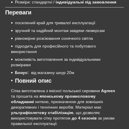
Розміри: стандартні /
індивідуальні під замовлення
Переваги
посилений край для тривалої експлуатації
зручний та надійний монтаж завдяки люверсам
рівномірне розсіювання сонячного світла
підходить для професійного та побутового
використання
можливість виготовлення за індивідуальними
розмірами
Бонус:
від магазину шнур 20м
Повний опис
Сітка виготовлена з якісної польської сировини
Agreen
та прошита на
японському промисловому
обладнанні
ниткою, призначеною для зовнішніх
декоративних і технічних виробів. Матеріал має
ультрафіолетову стабілізацію
, що дозволяє
використовувати сітку протягом
до 4 сезонів
за умови
правильної експлуатації.