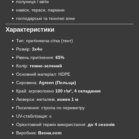
полуниця / квіти
навіси, тераси, паркани
господарські та технічні зони
Характеристики
Тип: притіняюча сітка (тент)
Розмір:
3х4
м
Рівень притінення:
65%
Колір:
темно-зелений
Основний матеріал: HDPE
Сировина:
Agreen (Польща)
Край: агроволокно
100 г/м², 4 складання
Люверси: металеві,
кожен 1 м
Посилення: стропа по периметру
UV-стабілізація: є
Орієнтовний термін використання:
до 4 сезонів
Виробник:
Весна.com