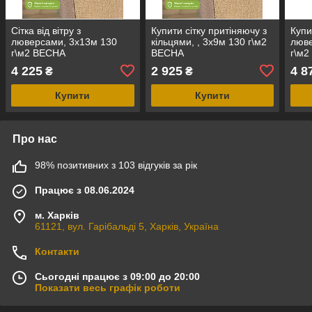
Сітка від вітру з
Купити сітку притіняючу з
Купи
люверсами, 3х13м 130
кільцями, , 3х9м 130 г\м2
люв
г\м2 ВЕСНА
ВЕСНА
г\м
4 225
2 925
4 8
₴
₴
Купити
Купити
Про нас
98% позитивних з 103 відгуків за рік
Працює з 08.06.2024
м. Харків
61121, вул. Гарібальді 5, Харків, Україна
Контакти
Сьогодні працює з 09:00 до 20:00
Показати весь графік роботи