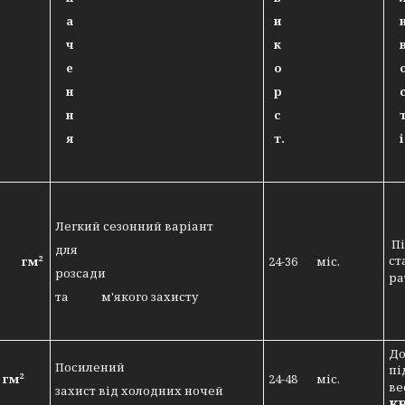
а
и
ч
к
е
о
н
р
н
с
я
т.
і
Легкий сезонний варіант
Пі
для
ст
 гм²
24-36 міс.
розсади
р
та м'якого захисту
До
Посилений
п
гм²
24-48 міс.
ве
захист від холодних ночей
к