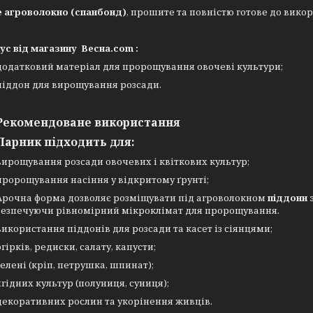
е агроволокно (спанбонд)
, прошите та повністю готове до вико
ус від магазину Весна.com :
додатковий матеріал для пророщування овочеві культури;
піддон для вирощування розсади.
Рекомендоване використання
Парник підходить для:
вирощування розсади овочевих і квіткових культур;
пророщування насіння у відкритому ґрунті;
Арочна форма дозволяє розміщувати під агроволокном
піддони 
безпечуючи рівномірний мікроклімат для пророщування.
використання піддонів для розсади та касет із сіянцями;
огірків, редиски, салату, капусти;
зелені (кріп, петрушка, шпинат);
ягідних культур (полуниця, суниця);
декоративних рослин та укорінення живців.