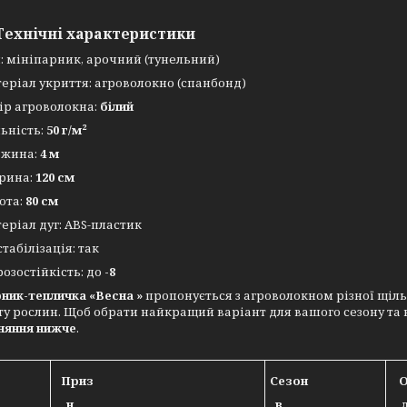
Технічні характеристики
: мініпарник, арочний (тунельний)
еріал укриття: агроволокно (спанбонд)
ір агроволокна:
білий
ьність:
50
г/м²
вжина:
4
м
рина:
120 см
ота:
80 см
еріал дуг: ABS-пластик
стабілізація: так
озостійкість: до
-8
ник-тепличка «Весна »
пропонується з агроволокном різної щіл
ту рослин. Щоб обрати найкращий варіант для вашого сезону та
няння нижче
.
ь
Приз
Сезон
О
н
в