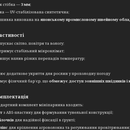
к стібка —
3 мм
;
ка — UV-стабілізована синтетична;
шивка виконана на
японському промисловому швейному обла
астивості
пускає світло, повітря та вологу;
тримує стабільний мікроклімат;
ншує вплив різких перепадів температур;
ює додаткове укриття для рослин у прохолодну погоду
мує фізичний бар’єр, що
обмежує доступ зовнішніх шкідників і 
мплектація
ндартний комплект мініпарника входить:
г
з ABS-пластику для формування тунельної конструкції;
ілочків
для надійної фіксації в ґрунті;
ліпс
для кріплення агроволокна та регулювання провітрювання;