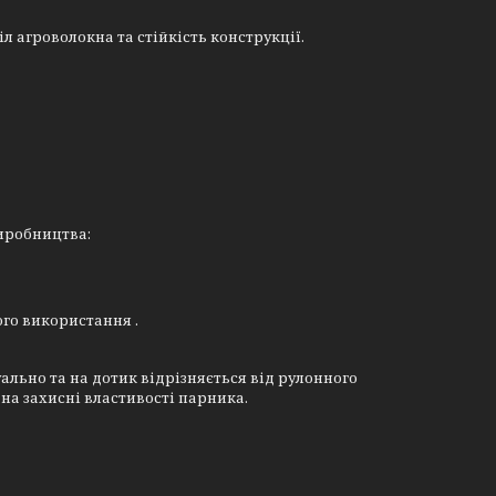
л агроволокна та стійкість конструкції.
иробництва:
ного використання
.
зуально та на дотик відрізняється від рулонного
на захисні властивості парника.