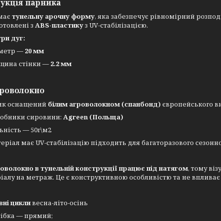
укція парника
має
тунельну арочну форму
, яка забезпечує рівномірний розподі
отовлені з
ABS-пластику
з UV-стабілізацією.
ри дуг:
метр —
20 мм
щина стінки —
2.2 мм
роволокно
ик оснащений
білим агроволокном (спанбонд)
європейського в
обники сировини:
Agreen (Польща)
ьність — 50г\м2
еріал має UV-стабілізацію підходить для багаторазового сезон
оволокно в тунельній конструкції працює під натягом
, тому ві
іалу на метраж. Це є конструктивною особливістю та не впливає 
овні цикли
весна-літо-осінь
тібка — прямий;