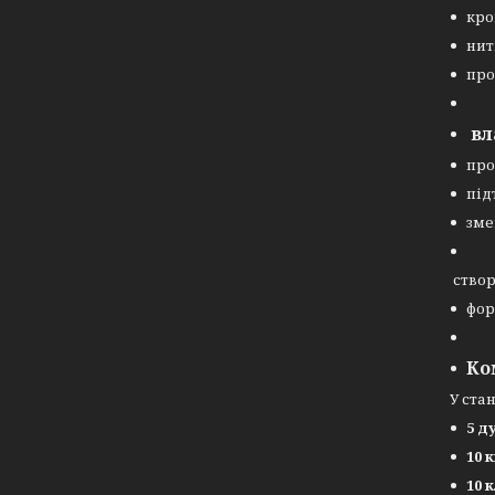
кро
нит
про
вл
про
під
зме
створ
фор
Ко
У ста
5
ду
10
к
10
к