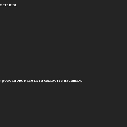
ристання.
з розсадою, касети та ємності з насінням
,