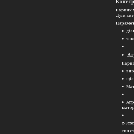
Констр
Парник 
Дуги виг
Парамет
діа
тов
Аг
Парн
вир
щіл
Мат
Агр
матер
2-3 п
тип с