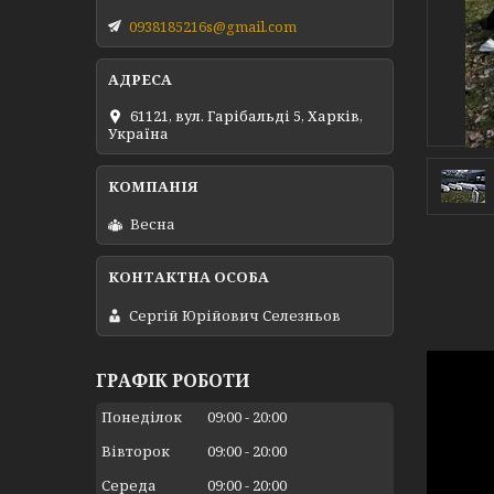
0938185216s@gmail.com
61121, вул. Гарібальді 5, Харків,
Україна
Весна
Сергій Юрійович Селезньов
ГРАФІК РОБОТИ
Понеділок
09:00
20:00
Вівторок
09:00
20:00
Середа
09:00
20:00