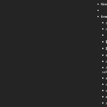
біл
Бон
за