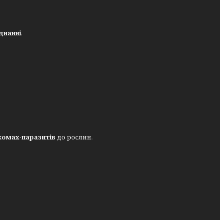
днанні
.
комах-паразитів
до рослин.