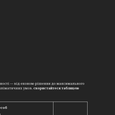
ьності — від економ-рішення до максимального
 кліматичних умов,
скористайтеся таблицею
соб
л