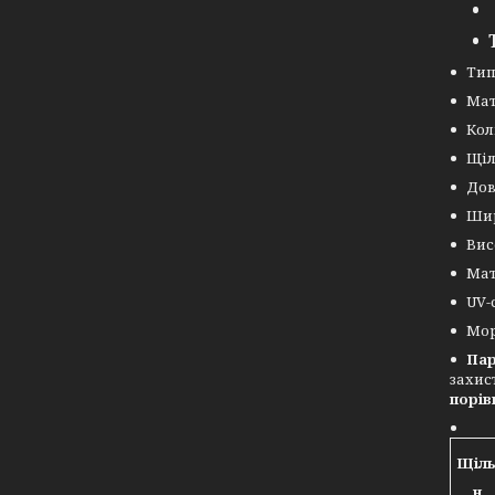
Тип
Мат
Кол
Щіл
До
Ши
Вис
Мат
UV-
Мор
Пар
захис
порів
Щіл
н