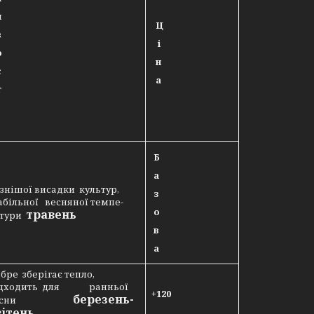
и
Ц
в
і
о
н
с
а
т
Б
а
знішої висадки культур,
з
абільної весняної темпе-
о
травень
атури
в
а
бре зберігає тепло,
ідходить для ранньої
+120
березень-
сни
вітень