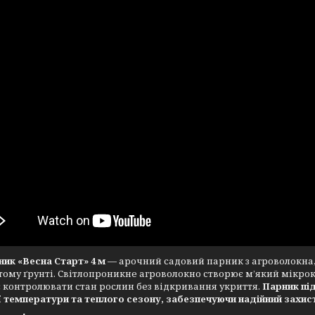
ник «Весна Старт» 4 м
— арочний садовий парник з агроволокна
тому ґрунті. Світлопроникне агроволокно створює м’який мікрок
 контролювати стан рослин без відкривання укриття.
Парник під
 температури та теплого сезону, забезпечуючи надійний захист