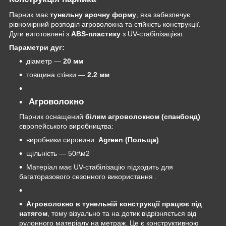
Парник має
тунельну арочну форму
, яка забезпечує
рівномірний розподіл агроволокна та стійкість конструкції.
Дуги виготовлені з
ABS-пластику
з UV-стабілізацією.
Параметри дуг:
діаметр —
20 мм
товщина стінки —
2.2 мм
Агроволокно
Парник оснащений
білим агроволокном (спанбонд)
європейського виробництва:
виробники сировини:
Agreen (Польща)
щільність — 50г\м2
Матеріал має UV-стабілізацію підходить для
багаторазового сезонного використання
.
Агроволокно в тунельній конструкції працює під
натягом
, тому візуально та на дотик відрізняється від
рулонного матеріалу на метраж. Це є конструктивною