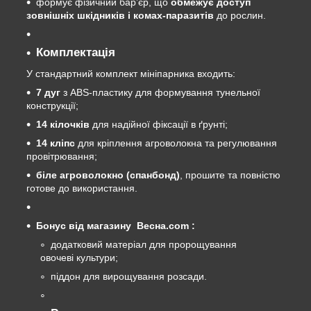
формує фізичний бар’єр, що
обмежує доступ
зовнішніх шкідників і комах-паразитів
до рослин.
Комплектація
У стандартний комплект мініпарника входить:
7
дуг
з ABS-пластику для формування тунельної
конструкції;
14
кілочків
для надійної фіксації в ґрунті;
14
кліпс
для кріплення агроволокна та регулювання
провітрювання;
біле агроволокно (спанбонд)
, прошите та повністю
готове до використання.
Бонус від магазину Весна.com :
додатковий матеріал для пророщування
овочеві культури;
піддон для вирощування розсади.