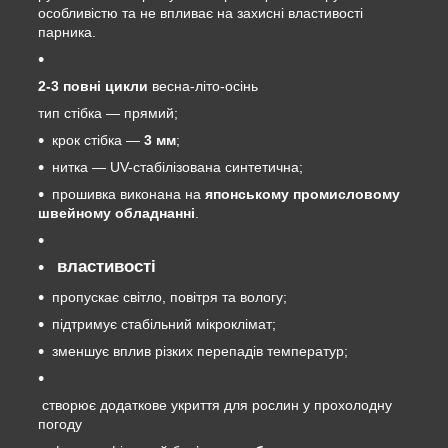
особливістю та не впливає на захисні властивості
парника.
2-3 повні цикли
весна-літо-осінь
тип стібка — прямий;
крок стібка —
3 мм
;
нитка — UV-стабілізована синтетична;
прошивка виконана на
японському промисловому
швейному обладнанні
.
властивості
пропускає світло, повітря та вологу;
підтримує стабільний мікроклімат;
зменшує вплив різких перепадів температур;
створює додаткове укриття для рослин у прохолодну
погоду