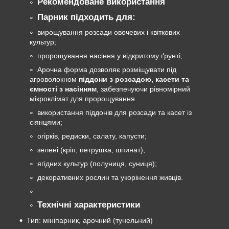
Рекомендоване використання
Парник підходить для:
вирощування розсади овочевих і квіткових
культур;
пророщування насіння у відкритому ґрунті;
Арочна форма дозволяє розміщувати під
агроволокном
піддони з розсадою, касети та
ємності з насінням
, забезпечуючи рівномірний
мікроклімат для пророщування.
використання піддонів для розсади та касет із
сіянцями;
огірків, редиски, салату, капусти;
зелені (кріп, петрушка, шпинат);
ягідних культур (полуниця, суниця);
декоративних рослин та укорінення живців.
Технічні характеристики
Тип: мініпарник, арочний (тунельний)