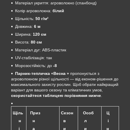
Матеріал укриття: агроволокно (спанбонд)
Колір агроволокна:
білий
Щільність:
50
г/м²
Довжина:
6
м
Ширина:
120 см
Висота:
80 см
Матеріал дуг: ABS-пластик
UV-стабілізація: так
Морозостійкість: до
-8
Парник-тепличка «Весна »
пропонується з
агроволокном різної щільності — від економ-рішення до
максимального захисту рослин. Щоб обрати найкращий
варіант для вашого сезону та кліматичних умов,
скористайтеся таблицею порівняння нижче
.
Щіль
Приз
Сезон
Особ
Ц
н
н
в
л
і
і
а
и
и
н