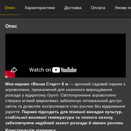
Опис
Характеристики
Доставка
Оплата
Умови п
Опис
Міні-парник «Весна Старт» 6 м
— арочний садовий парник з
агроволокна, призначений для сезонного вирощування
розсади у відкритому ґрунті. Світлопроникне агроволокно
створює м’який мікроклімат, забезпечує оптимальний доступ
світла та дозволяє контролювати стан рослин без відкривання
укриття.
Парник підходить для пізнішої висадки культур,
стабільної весняної температури та теплого сезону,
забезпечуючи надійний захист розсади й ніжних рослин.
Конструкція парника