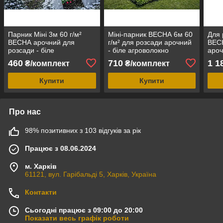
Парник Міні 3м 60 г/м²
Міні-парник ВЕСНА 6м 60
Для 
ВЕСНА арочний для
г/м² для розсади арочний
ВЕСН
розсади - біле
- біле агроволокно
ароч
агроволокно
агро
460
710
1 1
₴/комплект
₴/комплект
Купити
Купити
Про нас
98% позитивних з 103 відгуків за рік
Працює з 08.06.2024
м. Харків
61121, вул. Гарібальді 5, Харків, Україна
Контакти
Сьогодні працює з 09:00 до 20:00
Показати весь графік роботи