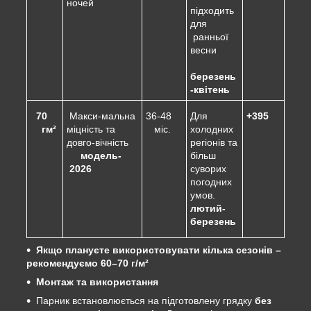
ночей
підходить
для
ранньої
весни
березень
-квітень
70
Макси-мальна
36-48
Для
+395
гм²
міцність та
міс.
холодних
довго-вічність
регіонів та
модель-
більш
2026
суворих
погодних
умов.
лютий-
березень
Якщо плануєте використовувати кілька сезонів –
рекомендуємо 60–70 г/м²
Монтаж та використання
Парник встановлюється на підготовлену грядку
без