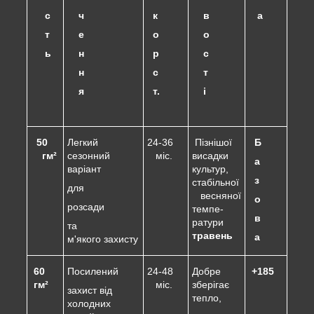
с
ч
к
в
а
т
е
о
о
ь
н
р
с
н
с
т
я
т.
і
50
Легкий
24-36
Пізнішої
Б
гм²
сезонний
міс.
висадки
а
варіант
культур,
з
стабільної
для
весняної
о
розсади
темпе-
в
ратури
та
травень
а
м'якого захисту
60
Посилений
24-48
Добре
+185
гм²
міс.
зберігає
захист від
тепло,
холодних