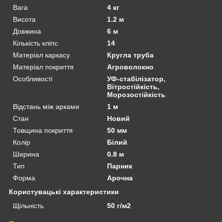
Вага
4 кг
Висота
1.2 м
Довжина
6 м
Кількість кліпс
14
Матеріал каркасу
Кругла труба
Матеріал покриття
Агроволокно
Особливості
УФ-стабілізатор,
Вітростійкість,
Морозостійкість
Відстань між арками
1 м
Стан
Новий
Товщина покриття
50 мм
Колір
Білий
Ширина
0.8 м
Тип
Парник
Форма
Арочна
Користувацькі характеристики
Щільність
50 г/м2