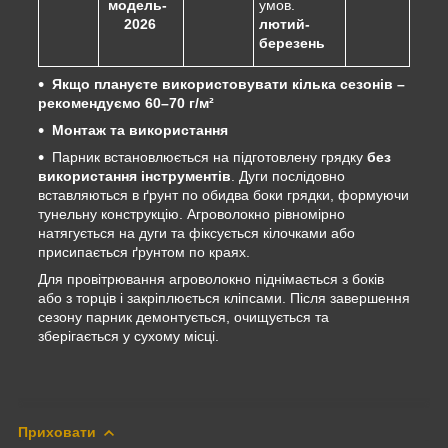
модель-
умов.
2026
лютий-
березень
Якщо плануєте використовувати кілька сезонів –
рекомендуємо 60–70 г/м²
Монтаж та використання
Парник встановлюється на підготовлену грядку
без
використання інструментів
. Дуги послідовно
вставляються в ґрунт по обидва боки грядки, формуючи
тунельну конструкцію. Агроволокно рівномірно
натягується на дуги та фіксується кілочками або
присипається ґрунтом по краях.
Для провітрювання агроволокно піднімається з боків
або з торців і закріплюється кліпсами. Після завершення
сезону парник демонтується, очищується та
зберігається у сухому місці.
Приховати