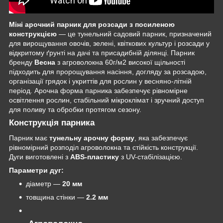
Міні арочний парник для розсади з посиленою
конструкцією
— це тунельний садовий парник, призначений
для вирощування овочів, зелені, квіткових культур і розсади у
відкритому ґрунті на дачі та присадибній ділянці. Парник
бренду
Весна
з агроволокна 60г/м2 високої щільності
підходить для пророщування насіння, догляду за розсадою,
організації грядок і укриттів для рослин у весняно-літній
період. Арочна форма парника забезпечує рівномірне
освітлення рослин, стабільний мікроклімат і зручний доступ
для поливу та обробки протягом сезону.
Конструкція парника
Парник має
тунельну арочну форму
, яка забезпечує
рівномірний розподіл агроволокна та стійкість конструкції.
Дуги виготовлені з
ABS-пластику
з UV-стабілізацією.
Параметри дуг:
діаметр —
20 мм
товщина стінки —
2.2 мм