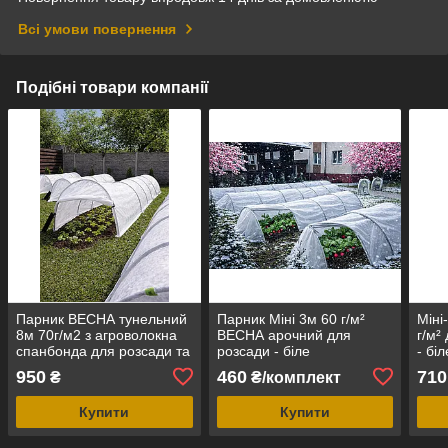
Всі умови повернення
Подібні товари компанії
Парник ВЕСНА тунельний
Парник Міні 3м 60 г/м²
Міні
8м 70г/м2 з агроволокна
ВЕСНА арочний для
г/м²
спанбонда для розсади та
розсади - біле
- бі
овочів
агроволокно
950
460
710
₴
₴/комплект
Купити
Купити