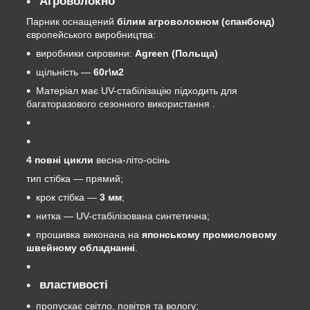
Агроволокно
Парник оснащений
білим агроволокном (спанбонд)
європейського виробництва:
виробники сировини:
Agreen (Польща)
щільність —
60г\м2
Матеріал має UV-стабілізацію підходить для
багаторазового сезонного використання
.
4 повні цикли
весна-літо-осінь
тип стібка — прямий;
крок стібка —
3 мм
;
нитка — UV-стабілізована синтетична;
прошивка виконана на
японському промисловому
швейному обладнанні
.
властивості
пропускає світло, повітря та вологу;