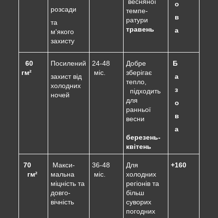
весняної
о
розсади
темпе-
в
ратури
та
травень
а
м'якого
захисту
60
Посилений
24-48
Добре
Б
гм²
міс.
зберігає
захист від
а
тепло,
холодних
з
підходить
ночей
для
о
ранньої
в
весни
а
березень-
квітень
70
Макси-
36-48
Для
+160
гм²
мальна
міс.
холодних
міцність та
регіонів та
довго-
більш
вічність
суворих
погодних