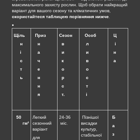
максимального захисту рослин. Щоб обрати найкращий
варіант для вашого сезону та кліматичних умов,
скористайтеся таблицею порівняння нижче
.
Щіль
Приз
Сезон
Особ
Ц
н
н
в
л
і
і
а
и
и
н
с
ч
к
в
а
т
е
о
о
ь
н
р
с
н
с
т
я
т.
і
50
Легкий
24-36
Пізнішої
Б
гм²
сезонний
міс.
висадки
а
варіант
культур,
з
стабільної
для