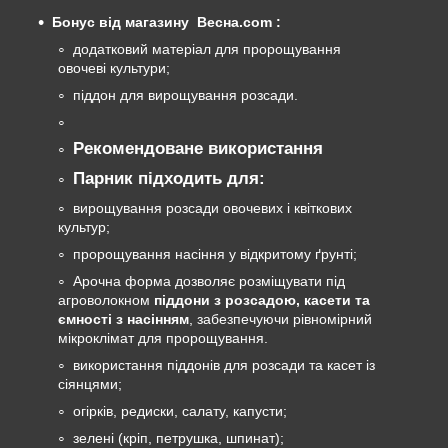
Бонус від магазину Весна.com :
додатковий матеріал для пророщування
овочеві культури;
піддон для вирощування розсади.
Рекомендоване використання
Парник підходить для:
вирощування розсади овочевих і квіткових
культур;
пророщування насіння у відкритому ґрунті;
Арочна форма дозволяє розміщувати під
агроволокном
піддони з розсадою, касети та
ємності з насінням
, забезпечуючи рівномірний
мікроклімат для пророщування.
використання піддонів для розсади та касет із
сіянцями;
огірків, редиски, салату, капусти;
зелені (кріп, петрушка, шпинат);