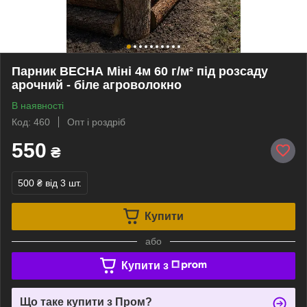
Парник ВЕСНА Міні 4м 60 г/м² під розсаду
арочний - біле агроволокно
В наявності
Код: 460
Опт і роздріб
550
₴
500 ₴
від 3 шт.
Купити
або
Купити з
Що таке купити з Пром?