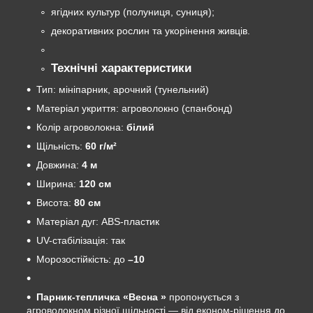
ягідних культур (полуниця, суниця);
декоративних рослин та укорінення живців.
Технічні характеристики
Тип: мініпарник, арочний (тунельний)
Матеріал укриття: агроволокно (спанбонд)
Колір агроволокна:
білий
Щільність:
6
0
г/м²
Довжина:
4
м
Ширина:
120 см
Висота:
80 см
Матеріал дуг: ABS-пластик
UV-стабілізація: так
Морозостійкість: до
–10
Парник-тепличка «Весна »
пропонується з
агроволокном різної щільності — від економ-рішення до