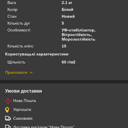
Вага
2.1 кг
Колір
Білий
Стан
Новий
Кількість дуг
5
Особливості
УФ-стабілізатор,
Вітростійкість,
Морозостійкість
Кількість кліпс
10
Користувацькі характеристики
Щільність
60 г/м2
Приховати
Умови доставки
Нова Пошта
Укрпошта
Самовивіз
Доставка кур’єром “Нова Пошта”