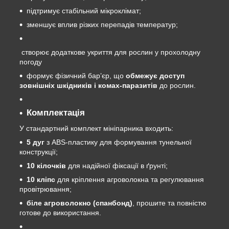
підтримує стабільний мікроклімат;
зменшує вплив різких перепадів температур;
створює додаткове укриття для рослин у прохолодну
погоду
формує фізичний бар’єр, що
обмежує доступ
зовнішніх шкідників і комах-паразитів
до рослин.
Комплектація
У стандартний комплект мініпарника входить:
5
дуг
з ABS-пластику для формування тунельної
конструкції;
10
кілочків
для надійної фіксації в ґрунті;
10
кліпс
для кріплення агроволокна та регулювання
провітрювання;
біле агроволокно (спанбонд)
, прошите та повністю
готове до використання.