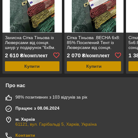
Захисна Сітка Тіньова із
Сітка Тіньова .ВЕСНА 6х8:
Сітк
Люверсами від сонця.
85% Посилений Тент із
5х6:
шнур у подарунок "6х8м.
Люверсами від сонця.
сонц
95% ВЕСНА"
шнур у подарунок
2 610
2 070
1 3
₴/комплект
₴/комплект
Купити
Купити
Про нас
98% позитивних з 103 відгуків за рік
Працює з 08.06.2024
м. Харків
61121, вул. Гарібальді 5, Харків, Україна
Контакти