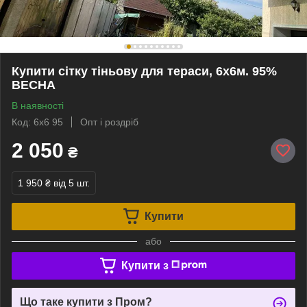
Купити сітку тіньову для тераси, 6х6м. 95%
ВЕСНА
В наявності
Код: 6х6 95
Опт і роздріб
2 050
₴
1 950 ₴
від 5 шт.
Купити
або
Купити з
Що таке купити з Пром?