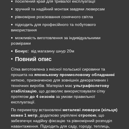
посилений край для тривалої експлуатації
зручний та надійний монтаж завдяки люверсам
рівномірне розсіювання сонячного світла
підходить для професійного та побутового
використання
можливість виготовлення за індивідуальними
розмірами
Бонус:
від магазину шнур 20м
Повний опис
Сітка виготовлена з якісної польської сировини та
прошита на
японському промисловому обладнанні
ниткою, призначеною для зовнішніх декоративних і
технічних виробів. Матеріал має
ультрафіолетову
стабілізацію
, що дозволяє використовувати сітку
протягом
до 4 сезонів
за умови правильної
експлуатації.
По периметру встановлені
металеві люверси (кільця)
кожен 1 метр
, додатково укріплені
стропою
, що
забезпечує надійну фіксацію та рівномірний розподіл
навантаження. Підходить для саду, городу, теплиць,