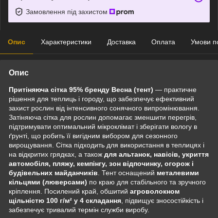
Замовлення під захистом
Опис
Характеристики
Доставка
Оплата
Умови п
Опис
Притіняюча сітка 95% бренду Весна (тент)
— практичне
рішення для теплиць і городу, що забезпечує ефективний
захист рослин від інтенсивного сонячного випромінювання.
Затіняюча сітка для рослин допомагає зменшити перегрів,
підтримувати оптимальний мікроклімат і зберігати вологу в
ґрунті, що робить її вигідним вибором для сезонного
вирощування. Сітка підходить для використання в теплицях і
на відкритих грядках, а також
для альтанок, навісів, укриття
автомобіля, пляжу, кемпінгу, зон відпочинку, огорож і
будівельних
майданчиків
. Тент оснащений
металевими
кільцями (люверсами)
по краю для стабільного та зручного
кріплення. Посилений край, обшитий
агроволокном
щільністю 100 г/м² у 4 складання
, підвищує зносостійкість і
забезпечує тривалий термін служби виробу.