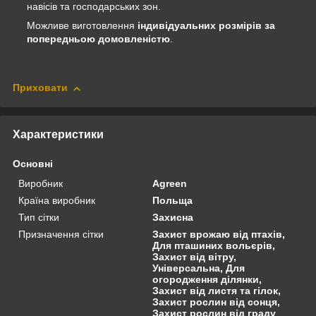
навісів та господарських зон.
Можливе виготовлення
індивідуальних розмірів за
попередньою домовленістю
.
Приховати
Характеристики
Основні
Виробник
Agreen
Країна виробник
Польща
Тип сітки
Захисна
Призначення сітки
Захист врожаю від птахів,
Для пташиних вольєрів,
Захист від вітру,
Універсальна, Для
огородження ділянки,
Захист від листя та гілок,
Захист рослин від сонця,
Захист рослин від граду