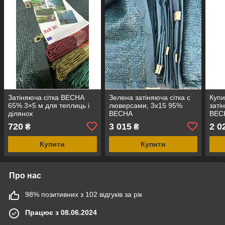
Затіняюча сітка ВЕСНА
Зелена затіняюча сітка с
Купи
65% 3×5 м для теплиць і
люверсами, 3х15 95%
заті
ділянок
ВЕСНА
ВЕС
720
3 015
2 0
₴
₴
Купити
Купити
Про нас
98% позитивних з 102 відгуків за рік
Працює з 08.06.2024