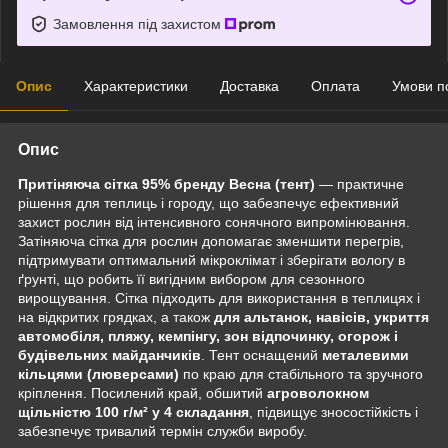
Замовлення під захистом
Опис
Характеристики
Доставка
Оплата
Умови п
Опис
Притіняюча сітка 95% бренду Весна (тент)
— практичне
рішення для теплиць і городу, що забезпечує ефективний
захист рослин від інтенсивного сонячного випромінювання.
Затіняюча сітка для рослин допомагає зменшити перегрів,
підтримувати оптимальний мікроклімат і зберігати вологу в
ґрунті, що робить її вигідним вибором для сезонного
вирощування. Сітка підходить для використання в теплицях і
на відкритих грядках, а також
для альтанок, навісів, укриття
автомобіля, пляжу, кемпінгу, зон відпочинку, огорож і
будівельних
майданчиків
. Тент оснащений
металевими
кільцями (люверсами)
по краю для стабільного та зручного
кріплення. Посилений край, обшитий
агроволокном
щільністю 100 г/м² у 4 складання
, підвищує зносостійкість і
забезпечує тривалий термін служби виробу.