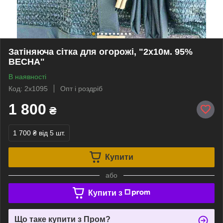
Затіняюча сітка для огорожі, "2х10м. 95%
ВЕСНА"
В наявності
Код: 2х1095
Опт і роздріб
1 800
₴
1 700 ₴
від 5 шт.
Купити
або
Купити з
Що таке купити з Пром?