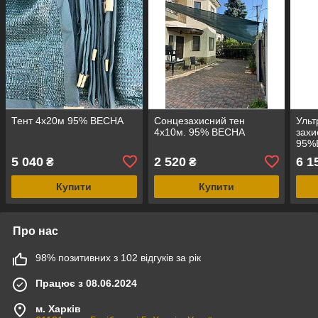
Тент 4х20м 95% ВЕСНА
Сонцезахисний тен
Ульт
4х10м. 95% ВЕСНА
захи
95%
5 040
2 520
6 1
₴
₴
Купити
Купити
Про нас
98% позитивних з 102 відгуків за рік
Працює з 08.06.2024
м. Харків