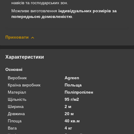
навісів та господарських зон.
Можливе виготовлення
індивідуальних розмірів за
попередньою домовленістю
.
Приховати
Характеристики
Основні
Виробник
Agreen
Країна виробник
Польща
Матеріал
Поліпропілен
Щільність
95 г/м2
Ширина
2 м
Довжина
20 м
Площа
40 кв.м
Вага
4 кг