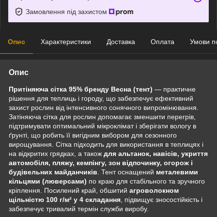
Замовлення під захистом
Опис
Характеристики
Доставка
Оплата
Умови п
Опис
Притіняюча сітка 95% бренду Весна (тент)
— практичне
рішення для теплиць і городу, що забезпечує ефективний
захист рослин від інтенсивного сонячного випромінювання.
Затіняюча сітка для рослин допомагає зменшити перегрів,
підтримувати оптимальний мікроклімат і зберігати вологу в
ґрунті, що робить її вигідним вибором для сезонного
вирощування. Сітка підходить для використання в теплицях і
на відкритих грядках, а також
для альтанок, навісів, укриття
автомобіля, пляжу, кемпінгу, зон відпочинку, огорож і
будівельних
майданчиків
. Тент оснащений
металевими
кільцями (люверсами)
по краю для стабільного та зручного
кріплення. Посилений край, обшитий
агроволокном
щільністю 100 г/м² у 4 складання
, підвищує зносостійкість і
забезпечує тривалий термін служби виробу.