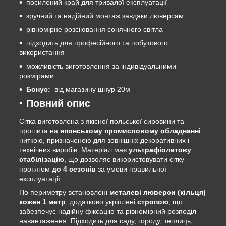
посилений край для тривалої експлуатації
зручний та надійний монтаж завдяки люверсам
рівномірне розсіювання сонячного світла
підходить для професійного та побутового
використання
можливість виготовлення за індивідуальними
розмірами
Бонус:
від магазину шнур 20м
Повний опис
Сітка виготовлена з якісної польської сировини та
прошита на
японському промисловому обладнанні
ниткою, призначеною для зовнішніх декоративних і
технічних виробів. Матеріал має
ультрафіолетову
стабілізацію
, що дозволяє використовувати сітку
протягом
до 4 сезонів
за умови правильної
експлуатації.
По периметру встановлені
металеві люверси (кільця)
кожен 1 метр
, додатково укріплені
стропою
, що
забезпечує надійну фіксацію та рівномірний розподіл
навантаження. Підходить для саду, городу, теплиць,