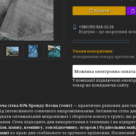
Купити
+380 (93) 818-52-16
Відгуки – це зворотний зв'
повернення товару протягом 
У компанії підключені електр
товар не покидаючи сайту.
ча сітка 85% бренду Весна (тент)
— практичне рішення для тепл
ід інтенсивного сонячного випромінювання. Затіняюча сітка д
вати оптимальний мікроклімат і зберігати вологу в ґрунті, що 
ння. Сітка підходить для використання в теплицях і на відкрит
ля, пляжу, кемпінгу, зон відпочинку, огорож і будівельних
май
ами)
по краю для стабільного та зручного кріплення. Посилений