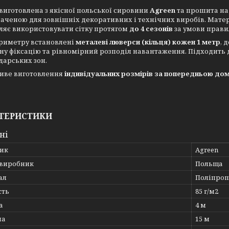
 виготовлена з якісної польської сировини
Agreen
та прошита н
аченою для зовнішніх декоративних і технічних виробів. Мате
ляє використовувати сітку протягом
до 4 сезонів
за умови правил
риметру встановлені
металеві люверси (кільця) кожен 1 метр
, 
ну фіксацію та рівномірний розподіл навантаження. Підходить дл
дарських зон.
иве виготовлення
індивідуальних розмірів за попередньою до
ТЕРИСТИКИ
ні
ик
Agreen
 виробник
Польща
ал
Поліпроп
сть
85 г/м2
а
4 м
на
15 м