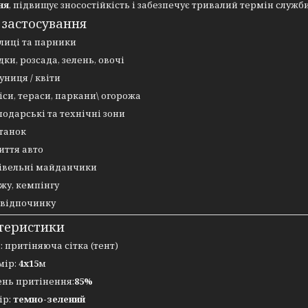
ня
, підвищує зносостійкість і забезпечує тривалий термін служб
 застосування
лиці та парники
дки, розсада, зелень, овочі
униця / квіти
іси, тераси, паркани\ огорожа
подарські та технічні зони
танок
иття авто
івельні майданчики
жу, кемпінгу
 відпочинку
теристики
: притіняюча сітка (тент)
мір:
4х15
м
ень притінення:
85
%
ір:
темно-зелений