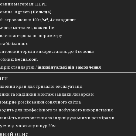
овний матеріал: HDPE
овина:
Agreen (Польща)
й: агроволокно
100 г/м², 4 складання
ерси: металеві,
кожен 1 м
илення: стропа по периметру
стабілізація: є
єнтовний термін використання:
до 4 сезонів
обник:
Весна.com
міри: стандартні /
індивідуальні під замовлення
аги
илений край для тривалої експлуатації
чний та надійний монтаж завдяки люверсам
номірне розсіювання сонячного світла
ходить для професійного та побутового використання
ливість виготовлення за індивідуальними розмірами
ус:
від магазину шнур 20м
вний опис