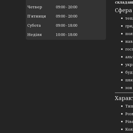
складан
Четвер
09:00
20:00
Сфера
Пʼятниця
09:00
20:00
теп
Субота
09:00
18:00
гря
пол
Неділя
10:00
18:00
нав
гос
аль
укр
буд
пля
зон
Харак
Тип
Роз
Рів
Кол