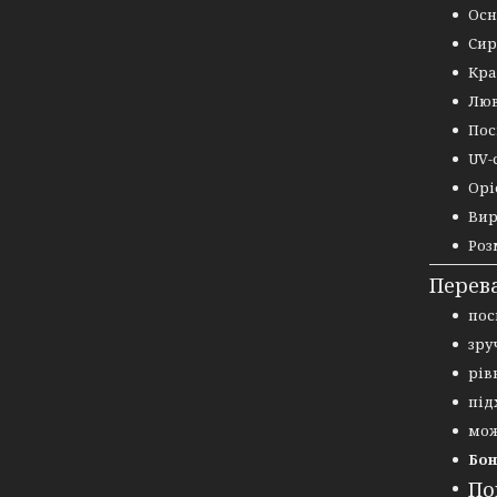
Осн
Сир
Кра
Люв
Пос
UV-
Орі
Вир
Роз
Перев
пос
зру
рів
під
мож
Бон
По