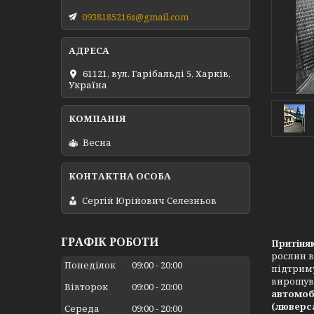
0938185216s@gmail.com
61121, вул. Гарібальді 5, Харків,
Україна
Весна
Сергій Юрійович Селезньов
ГРАФІК РОБОТИ
Притіняю
рослин в
Понеділок
09:00
20:00
підтриму
вирощува
Вівторок
09:00
20:00
автомобі
(люверс
Середа
09:00
20:00