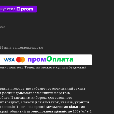
Купити з
язок
14 днів
за домовленістю
онні платежі. Тепер ви можете купити будь-який
иць і городу, що забезпечує ефективний захист
ля рослин допомагає зменшити перегрів,
робить її вигідним вибором для сезонного
их грядках, а також
для альтанок, навісів, укриття
данчиків
. Тент оснащений
металевими кільцями
 край, обшитий
агроволокном щільністю 100 г/м² у 4