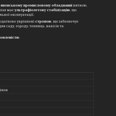
а
японському промисловому обладнанні
ниткою,
ріал має
ультрафіолетову стабілізацію
, що
ьної експлуатації.
додатково укріплені
стропою
, що забезпечує
я саду, городу, теплиць, навісів та
мовленістю
.
ілен