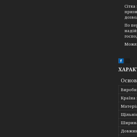
Сітка
призн
дозво
По пе
надій
госпо
Можл
ХАРАК
Основ
Виробн
Країна
Матері
Щільні
Ширин
Довжи