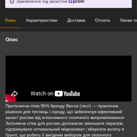
Замовлення під захистом
Опис
Характеристики
Доставка
Оплата
Умови п
Опис
Притіняюча сітка 95% бренду Весна (тент) — практичне
рішення для теплиць і городу, що забезпечує ефективний
захист рослин від інтенсивного сонячного випромінювання.
Затіняюча сітка для рослин допомагає зменшити перегрів,
підтримувати оптимальний мікроклімат і зберігати вологу в
ґрунті, що робить її вигідним вибором для сезонного