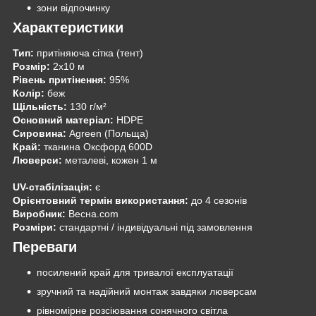
зони відпочинку
Характеристики
Тип:
притіняюча сітка (тент)
Розмір:
2х10 м
Рівень притінення:
95%
Колір:
беж
Щільність:
130 г/м²
Основний матеріал:
HDPE
Сировина:
Agreen (Польща)
Край:
тканина Оксфорд 600D
Люверси:
металеві, кожен 1 м
UV-стабілізація:
є
Орієнтовний термін використання:
до 4 сезонів
Виробник:
Весна.com
Розміри:
стандартні / індивідуальні під замовлення
Переваги
посилений край для тривалої експлуатації
зручний та надійний монтаж завдяки люверсам
рівномірне розсіювання сонячного світла