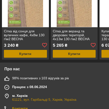
Сітка від сонця для
Сітка для веранд та
Купи
вуличних кафе, 4х8м 130
дворових територій,
тера
г\м2 ВЕСНА
4х13м 130 г\м2 ВЕСНА
130 
3 240
5 265
6 0
₴
₴
Купити
Купити
Про нас
98% позитивних з 103 відгуків за рік
Працює з 08.06.2024
м. Харків
61121, вул. Гарібальді 5, Харків, Україна
Контакти