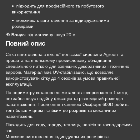
підходить для професійного та побутового
використання
можливість виготовлення за індивідуальними
розмірами
🎁
Бонус:
від магазину шнур 20 м
Повний опис
Сітка виготовлена з якісної польської сировини Agreen та
прошита на японському промисловому обладнанні
спеціальною ниткою для зовнішніх декоративних і технічних
виробів. Матеріал має UV-стабілізацію, що дозволяє
використовувати сітку до 4 сезонів за умови правильної
експлуатації.
По периметру встановлені металеві люверси кожен 1 метр,
що забезпечує надійну фіксацію та рівномірний розподіл
навантаження. Посилення тканиною Оксфорд 600D робить
тент більш міцним і стійким до розривів та механічних
навантажень.
Підходить для саду, городу, теплиць, навісів та господарських
зон.
Можливе виготовлення індивідуальних розмірів за