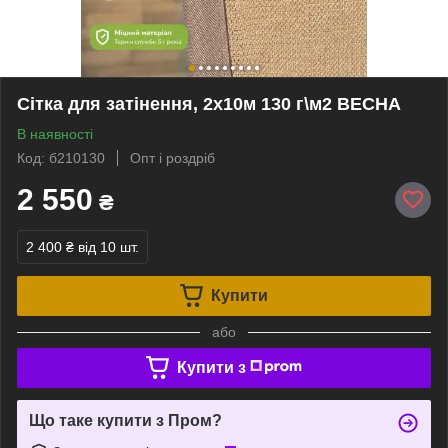
Сітка для затінення, 2х10м 130 г\м2 ВЕСНА
В наявності
Код: б210130
Опт і роздріб
2 550
₴
2 400 ₴
від 10 шт.
Купити
або
Купити з
Що таке купити з Пром?