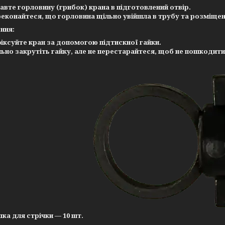
тавте
горловину (грибок)
крана в підготовлений отвір.
еконайтеся, що горловина щільно увійшла в трубу та розміщен
ення
:
іксуйте кран за допомогою
підтискної гайки
.
ьно закрутіть гайку, але не перестарайтеся, щоб не пошкодити
шка для стрічки
— 10 шт.