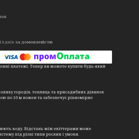
язок
14 днів
за домовленістю
онні платежі. Тепер ви можете купити будь-який
поливу городів, теплиць та присадибних ділянок
ю по 10 м кожен та забезпечує рівномірне
нюють воду. Відстань між евіттерами може
систему під різні типи рослин і умови.