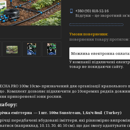
+380 (93) 818-52-16
Відгуки – це зворотний зв'
повернення товару протягом 
У компанії підключені електр
товар не покидаючи сайту.
ЕСНА PRO 100м 10см» призначений для організації крапельного 
о . Комплект дозволяє підключити до 10окремих рядків довжино
ння прикореневої зони рослин.
набору:
трічка еміттерна — 1 шт. 100м Sunstream, 1,6л/ч 8mil (Turkey)
трічці передбачені вбудовані іміттери, які рівномірно випромі
атися (наприклад, 10, 15, 30, 40, 50 см), що дає змогу адаптувати 