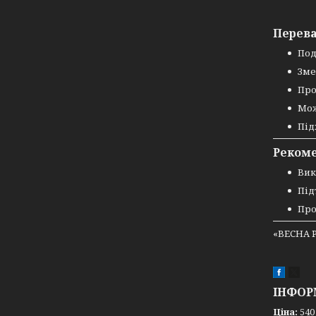
Перева
Под
Зме
Про
Мож
Під
Рекоме
Вик
Під
Про
«ВЕСНА P
ІНФОР
Ціна:
540