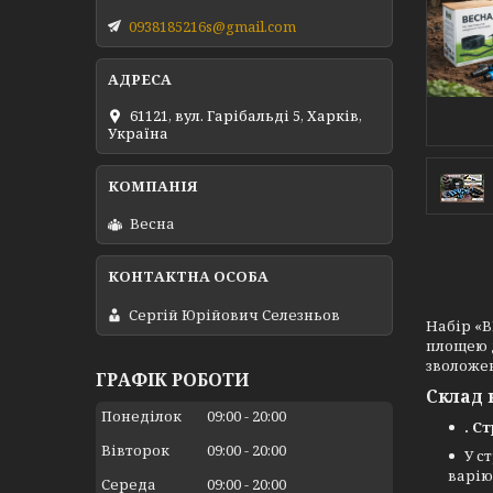
0938185216s@gmail.com
61121, вул. Гарібальді 5, Харків,
Україна
Весна
Сергій Юрійович Селезньов
Набір «В
площею д
зволоже
ГРАФІК РОБОТИ
Склад 
Понеділок
09:00
20:00
. С
Вівторок
09:00
20:00
У с
варіюв
Середа
09:00
20:00