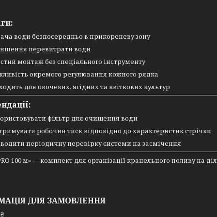
ги:
ача води безпосередньо в прикореневу зону
ншення перевитрати води
стий монтаж без спеціального інструменту
ливість окремого регулювання кожного рядка
ходить для овочевих, ягідних та квіткових культур
ндації:
ористовувати фільтр для очищення води
тримувати робочий тиск відповідно до характеристик стрічки
водити періодичну перевірку системи на засмічення
RO 100 м» — комплект для організації крапельного поливу на ді
МАЦІЯ ДЛЯ ЗАМОВЛЕННЯ
 ₴