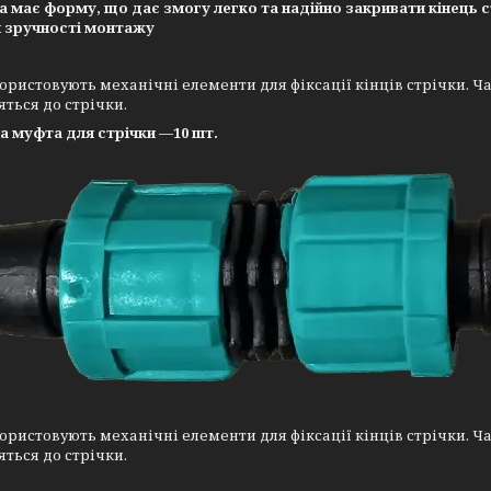
 має форму, що дає змогу легко та надійно закривати кінець ст
я зручності монтажу
ористовують механічні елементи для фіксації кінців стрічки. Ча
яться до стрічки.
а муфта для стрічки —10 шт.
ористовують механічні елементи для фіксації кінців стрічки. Ча
яться до стрічки.