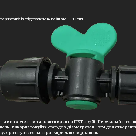
стартовий із підтискною гайкою
— 10 шт.
, де ви хочете встановити кран на ПЕТ трубі. Переконайтеся, щ
ень. Використовуйте свердло діаметром
8-9 мм
для створення
у, орієнтуйтеся на її розміри для свердління.