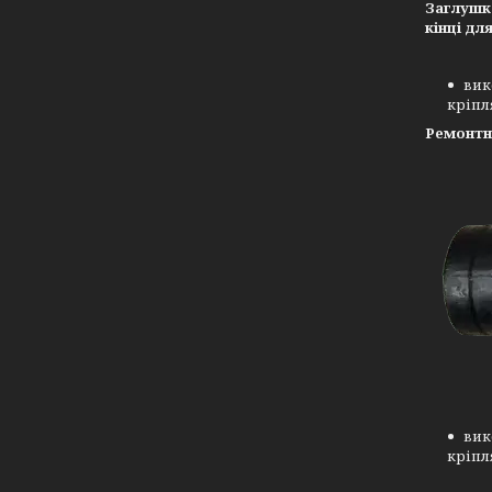
Заглушка
кінці дл
вик
кріпл
Ремонтн
вик
кріпл