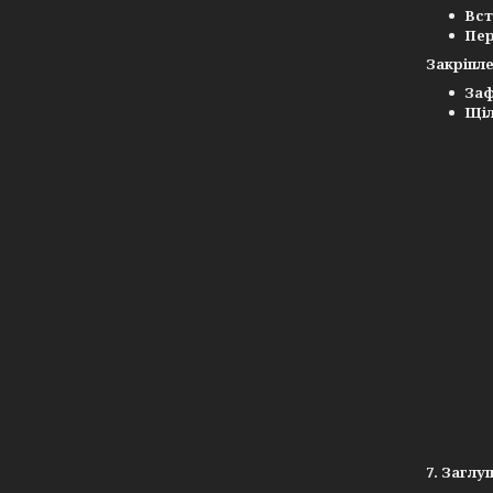
Вс
Пер
Закріпл
Заф
Щіл
7. Заглу