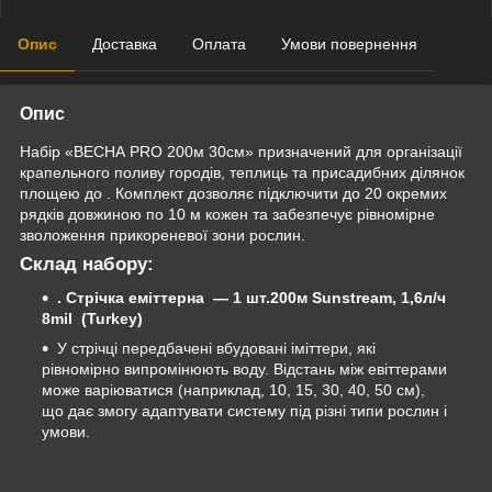
Опис
Доставка
Оплата
Умови повернення
Опис
Набір «ВЕСНА PRO 200м 30см» призначений для організації
крапельного поливу городів, теплиць та присадибних ділянок
площею до . Комплект дозволяє підключити до 20 окремих
рядків довжиною по 10 м кожен та забезпечує рівномірне
зволоження прикореневої зони рослин.
Склад набору:
. Стрічка еміттерна — 1 шт.200м Sunstream, 1,6л/ч
8mil (Turkey)
У стрічці передбачені вбудовані іміттери, які
рівномірно випромінюють воду. Відстань між евіттерами
може варіюватися (наприклад, 10, 15, 30, 40, 50 см),
що дає змогу адаптувати систему під різні типи рослин і
умови.