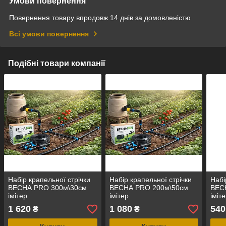
Умови повернення
Повернення товару впродовж 14 днів за домовленістю
Всі умови повернення
Подібні товари компанії
Набір крапельної стрічки
Набір крапельної стрічки
Набі
ВЕСНА PRO 300м\30см
ВЕСНА PRO 200м\50см
ВЕС
імітер
імітер
іміте
1 620
1 080
540
₴
₴