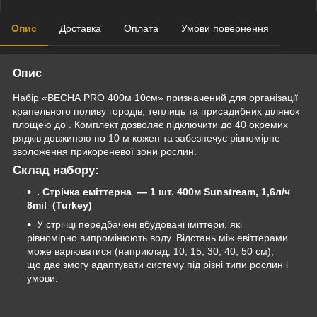
Опис
Доставка
Оплата
Умови повернення
Опис
Набір «ВЕСНА PRO 400м 10см» призначений для організації
крапельного поливу городів, теплиць та присадибних ділянок
площею до . Комплект дозволяє підключити до 40 окремих
рядків довжиною по 10 м кожен та забезпечує рівномірне
зволоження прикореневої зони рослин.
Склад набору:
. Стрічка еміттерна — 1 шт. 400м Sunstream, 1,6л/ч
8mil (Turkey)
У стрічці передбачені вбудовані іміттери, які
рівномірно випромінюють воду. Відстань між евіттерами
може варіюватися (наприклад, 10, 15, 30, 40, 50 см),
що дає змогу адаптувати систему під різні типи рослин і
умови.