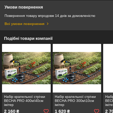
Умови повернення
Повернення товару впродовж 14 днів за домовленістю
Всі умови повернення
Подібні товари компанії
Набір крапельної стрічки
Набір крапельної стрічки
Набі
ВЕСНА PRO 400м\40см
ВЕСНА PRO 300м\10см
ВЕС
імітер
імітер
іміт
2 160
1 620
2 7
₴
₴