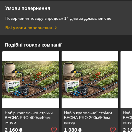
Умови повернення
Повернення товару впродовж 14 днів за домовленістю
Всі умови повернення
Подібні товари компанії
Набір крапельної стрічки
Набір крапельної стрічки
Набі
ВЕСНА PRO 400м\40см
ВЕСНА PRO 200м\50см
ВЕС
імітер
імітер
іміт
2 160
1 080
2 1
₴
₴