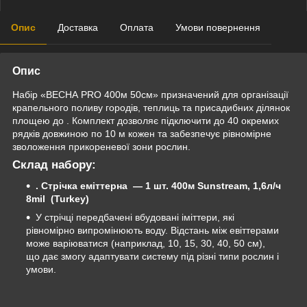
Опис
Доставка
Оплата
Умови повернення
Опис
Набір «ВЕСНА PRO 400м 50см» призначений для організації
крапельного поливу городів, теплиць та присадибних ділянок
площею до . Комплект дозволяє підключити до 40 окремих
рядків довжиною по 10 м кожен та забезпечує рівномірне
зволоження прикореневої зони рослин.
Склад набору:
. Стрічка еміттерна — 1 шт. 400м Sunstream, 1,6л/ч
8mil (Turkey)
У стрічці передбачені вбудовані іміттери, які
рівномірно випромінюють воду. Відстань між евіттерами
може варіюватися (наприклад, 10, 15, 30, 40, 50 см),
що дає змогу адаптувати систему під різні типи рослин і
умови.