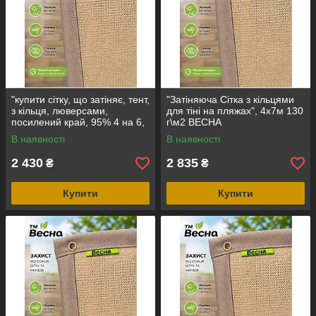
"купити сітку, що затіняє, тент,
"Затіняюча Сітка з кільцями
з кільця, люверсами,
для тіні на пляжах", 4х7м 130
посилений край, 95% 4 на 6,
г\м2 ВЕСНА
на альтанку, з кріпленням"
В наявності
В наявності
2 430
2 835
₴
₴
Купити
Купити