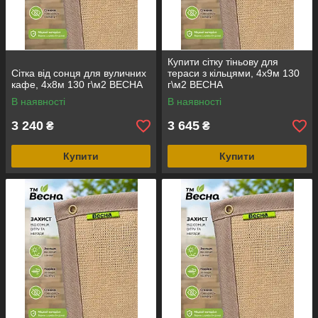
Купити сітку тіньову для
Сітка від сонця для вуличних
тераси з кільцями, 4х9м 130
кафе, 4х8м 130 г\м2 ВЕСНА
г\м2 ВЕСНА
В наявності
В наявності
3 240
3 645
₴
₴
Купити
Купити