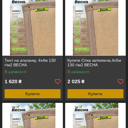
Тент на альтанку, 4х4м 130
Купити Сітка затіняюча,4х5м
г\м2 ВЕСНА
130 г\м2 ВЕСНА
В наявності
В наявності
1 620
2 025
₴
₴
Купити
Купити